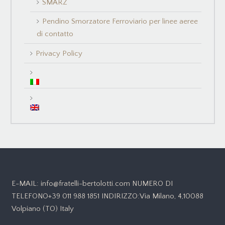
SMARZ
Pendino Smorzatore Ferroviario per linee aeree
di contatto
Privacy Policy
E-MAIL: info@fratelli-bertolotti.com NUMERO DI
TELEFONO+39 011 988 1851 INDIRIZZO:Via Milano, 4,10088
Volpiano (TO) Italy