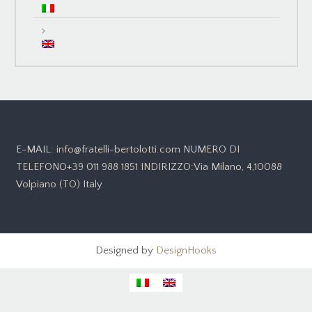
E-MAIL: info@fratelli-bertolotti.com NUMERO DI
TELEFONO+39 011 988 1851 INDIRIZZO:Via Milano, 4,10088
Volpiano (TO) Italy
Designed by
DesignHooks