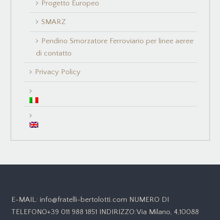
Progetto Europeo
SMARZ
Pendino Smorzatore Ferroviario per linee aeree
di contatto
Privacy Policy
E-MAIL: info@fratelli-bertolotti.com NUMERO DI
TELEFONO+39 011 988 1851 INDIRIZZO:Via Milano, 4,10088