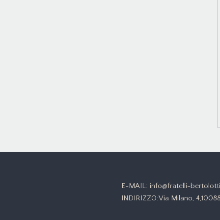
E-MAIL: info@fratelli-bertol
INDIRIZZO:Via Milano, 4,10088