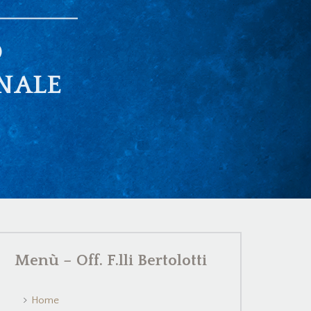
O
NALE
Menù – Off. F.lli Bertolotti
Home