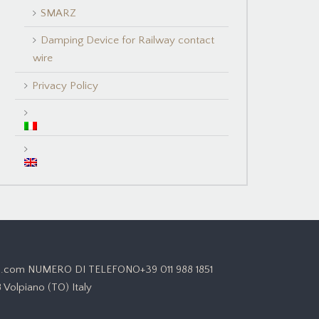
SMARZ
Damping Device for Railway contact
wire
Privacy Policy
otti.com NUMERO DI TELEFONO+39 011 988 1851
 Volpiano (TO) Italy