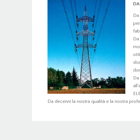
DA
Da
per
fab
Da 
mor
ott
sba
dom
Da
al
ELE
Da decenni la nostra qualità e la nostra profe